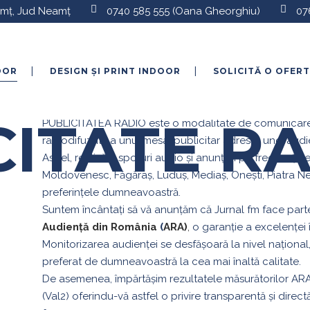
eamț, Jud Neamț
0740 585 555
(Oana Gheorghiu)
07
OOR
DESIGN ȘI PRINT INDOOR
SOLICITĂ O OFER
PUBLICITATE RADIO
CITATE R
PUBLICITATEA RADIO este o modalitate de comunicare 
radiodifuzată a unui mesaj publicitar adresat unei audi
Astfel, realizăm spoturi audio și anunțuri pe frecvențe
Moldovenesc, Făgăraș, Luduș, Mediaș, Onești, Piatra Ne
preferințele dumneavoastră.
Suntem încântați să vă anunțăm că Jurnal fm face parte
Audiență din România
(
ARA)
,
o garanție a excelenței î
Monitorizarea audienței se desfășoară la nivel național
preferat de dumneavoastră la cea mai înaltă calitate.
De asemenea, împărtășim rezultatele măsurătorilor AR
(Val2) oferindu-vă astfel o privire transparentă și directă