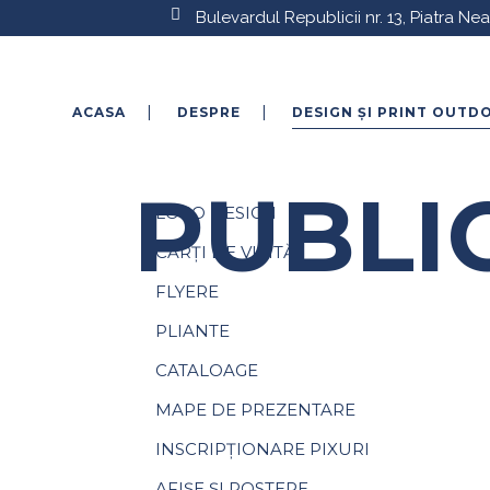
Bulevardul Republicii nr. 13, Piatra N
ACASA
DESPRE
DESIGN ȘI PRINT OUTD
SERVICIILE NOASTRE
DESIGN ȘI PRINT OUTDOOR
PUBLI
LOGO DESIGN
CĂRȚI DE VIZITĂ
FLYERE
PLIANTE
CATALOAGE
MAPE DE PREZENTARE
INSCRIPȚIONARE PIXURI
AFIȘE ȘI POSTERE