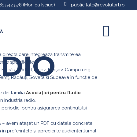
61 542 578
(Monica Isciuc)
publicitate@revolutart.ro
TĂ
ADIO
directă care integrează transmiterea
enţe specificate.
le Bacău, Bârlad, Bicaz, Brașov, Câmpulung
amț, Rădăuți, Sovata și Suceava în funcție de
 din familia
Asociației pentru Radio
n industria radio.
, periodic, pentru asigurarea conținutului
A – avem atașat un PDF cu datele concrete
 în preferințele și aprecierile audienței Jurnal