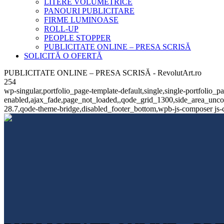
LITERE VOLUMETRICE
PANOURI PUBLICITARE
FIRME LUMINOASE
ROLL-UP
PEOPLE STOPPER
PUBLICITATE ONLINE – PRESA SCRISĂ
SOLICITĂ O OFERTĂ
PUBLICITATE ONLINE – PRESA SCRISĂ - RevolutArt.ro
254
wp-singular,portfolio_page-template-default,single,single-portfolio_
enabled,ajax_fade,page_not_loaded,,qode_grid_1300,side_area_unco
28.7,qode-theme-bridge,disabled_footer_bottom,wpb-js-composer js-