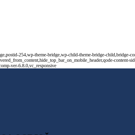
page,postid-254,wp-theme-bridge,wp-child-theme-bridge-child,bridge-cor
vered_from_content,hide_top_bar_on_mobile_header,qode-content-side
comp-ver-6.8.0,vc_responsive