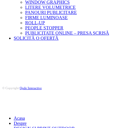
WINDOW GRAPHICS
LITERE VOLUMETRICE
PANOURI PUBLICITARE
FIRME LUMINOASE
ROLL-UP
PEOPLE STOPPER
PUBLICITATE ONLINE – PRESA SCRISĂ
SOLICITĂ O OFERTĂ
© Copyright
Qode Interactive
Bulevardul Republicii nr. 13, Piatra Neamț, Jud Neamț
0740 5
Acasa
Despre