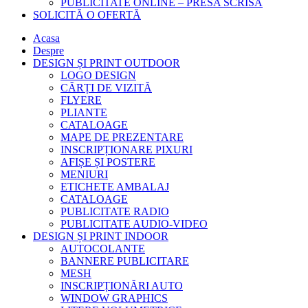
PUBLICITATE ONLINE – PRESA SCRISĂ
SOLICITĂ O OFERTĂ
Acasa
Despre
DESIGN ȘI PRINT OUTDOOR
LOGO DESIGN
CĂRȚI DE VIZITĂ
FLYERE
PLIANTE
CATALOAGE
MAPE DE PREZENTARE
INSCRIPȚIONARE PIXURI
AFIȘE ȘI POSTERE
MENIURI
ETICHETE AMBALAJ
CATALOAGE
PUBLICITATE RADIO
PUBLICITATE AUDIO-VIDEO
DESIGN ȘI PRINT INDOOR
AUTOCOLANTE
BANNERE PUBLICITARE
MESH
INSCRIPȚIONĂRI AUTO
WINDOW GRAPHICS