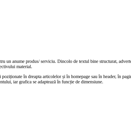
tru un anume produs/ serviciu. Dincolo de textul bine structurat, adver
ctivului material.
i poziționate în dreapta articolelor și în homepage sau în header, în pagini
entului, iar grafica se adaptează în funcție de dimensiune.